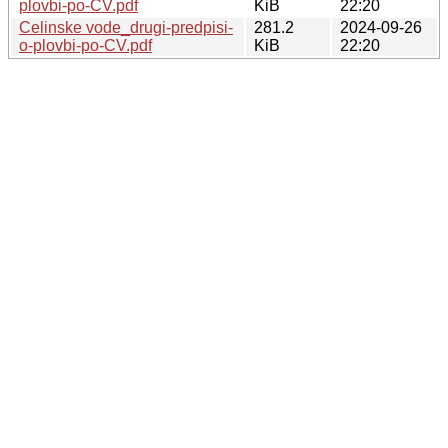
plovbi-po-CV.pdf
KiB
22:20
Celinske vode_drugi-predpisi-
281.2
2024-09-26
o-plovbi-po-CV.pdf
KiB
22:20