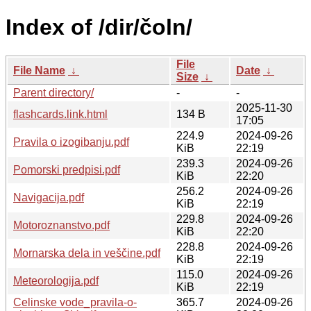
Index of /dir/čoln/
File
File Name
↓
Date
↓
Size
↓
Parent directory/
-
-
2025-11-30
flashcards.link.html
134 B
17:05
224.9
2024-09-26
Pravila o izogibanju.pdf
KiB
22:19
239.3
2024-09-26
Pomorski predpisi.pdf
KiB
22:20
256.2
2024-09-26
Navigacija.pdf
KiB
22:19
229.8
2024-09-26
Motoroznanstvo.pdf
KiB
22:20
228.8
2024-09-26
Mornarska dela in veščine.pdf
KiB
22:19
115.0
2024-09-26
Meteorologija.pdf
KiB
22:19
Celinske vode_pravila-o-
365.7
2024-09-26