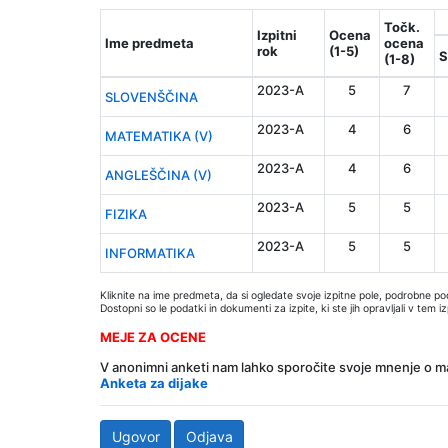
Točk.
Izpitni
Ocena
Ime predmeta
ocena
rok
(1-5)
S
(1-8)
2023-A
5
7
SLOVENŠČINA
2023-A
4
6
MATEMATIKA (V)
2023-A
4
6
ANGLEŠČINA (V)
2023-A
5
5
FIZIKA
2023-A
5
5
INFORMATIKA
Kliknite na ime predmeta, da si ogledate svoje izpitne pole, podrobne p
Dostopni so le podatki in dokumenti za izpite, ki ste jih opravljali v tem 
MEJE ZA OCENE
V anonimni anketi nam lahko sporočite svoje mnenje o ma
Anketa za dijake
Ugovor
Odjava