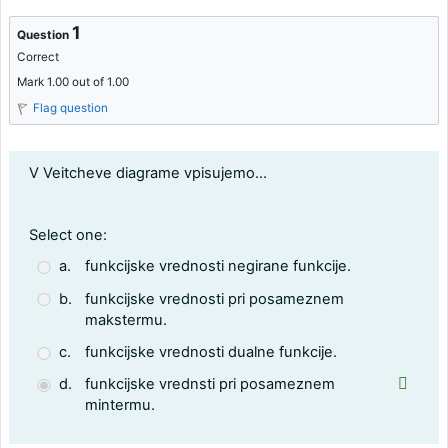
1
Question
Correct
Mark 1.00 out of 1.00
Flag question
Question text
V Veitcheve diagrame vpisujemo...
Question 1
Select one:
a.
funkcijske vrednosti negirane funkcije.
b.
funkcijske vrednosti pri posameznem
makstermu.
c.
funkcijske vrednosti dualne funkcije.
d.
funkcijske vrednsti pri posameznem
mintermu.