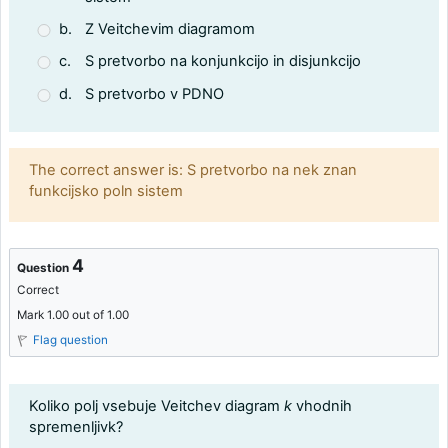
b.
Z Veitchevim diagramom
c.
S pretvorbo na konjunkcijo in disjunkcijo
d.
S pretvorbo v PDNO
Feedback
The correct answer is: S pretvorbo na nek znan
funkcijsko poln sistem
4
Question
Correct
Mark 1.00 out of 1.00
Flag question
Question text
Koliko polj vsebuje Veitchev diagram
k
vhodnih
spremenljivk?