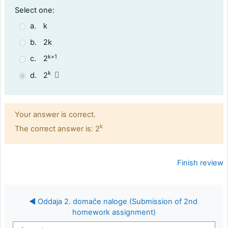
Question 4
Select one:
a.
k
b.
2k
k+1
c.
2
k
d.
2
Feedback
Your answer is correct.
k
The correct answer is: 2
Finish review
◄ Oddaja 2. domače naloge (Submission of 2nd 
homework assignment)