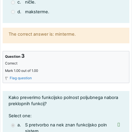
c.
ničle.
d.
maksterme.
Feedback
The correct answer is: minterme.
3
Question
Correct
Mark 1.00 out of 1.00
Flag question
Question text
Kako preverimo funkcijsko polnost poljubnega nabora
preklopnih funkcij?
Question 3
Select one:
a.
S pretvorbo na nek znan funkcijsko poln
sistem