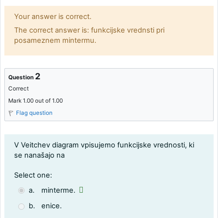
Feedback
Your answer is correct.
The correct answer is: funkcijske vrednsti pri
posameznem mintermu.
2
Question
Correct
Mark 1.00 out of 1.00
Flag question
Question text
V Veitchev diagram vpisujemo funkcijske vrednosti, ki
se nanašajo na
Question 2
Select one:
a.
minterme.
b.
enice.