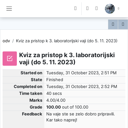
Skip to main content
Toggle search input
Side panel
odv
Kviz za pristop k 3. laboratorijski vaji (do 5. 11. 2023)
Kviz za pristop k 3. laboratorijski
vaji (do 5. 11. 2023)
Started on
Tuesday, 31 October 2023, 2:51 PM
State
Finished
Completed on
Tuesday, 31 October 2023, 2:52 PM
Time taken
40 secs
Marks
4.00/4.00
Grade
100.00
out of 100.00
Feedback
Na vaje ste se zelo dobro pripravili.
Kar tako naprej!