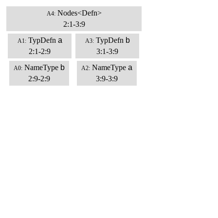
Nodes<Defn>
A4:
2:1-3:9
TypDefn
a
TypDefn
b
A1:
A3:
2:1-2:9
3:1-3:9
NameType
b
NameType
a
A0:
A2:
2:9-2:9
3:9-3:9