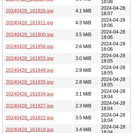
18:08
2024-04-28
20240428_161926.jpg
4.1 MiB
18:07
2024-04-28
20240428_161911.jpg
4.3 MiB
18:06
2024-04-28
20240428_161900.jpg
3.5 MiB
18:06
2024-04-28
20240428_161856.jpg
2.6 MiB
18:06
2024-04-28
20240428_161855.jpg
3.0 MiB
18:05
2024-04-28
20240428_161848.jpg
2.9 MiB
18:05
2024-04-28
20240428_161835.jpg
2.8 MiB
18:05
2024-04-28
20240428_161834.jpg
3.1 MiB
18:04
2024-04-28
20240428_161827.jpg
2.3 MiB
18:04
2024-04-28
20240428_161822.jpg
3.5 MiB
18:04
2024-04-28
20240428_161818.jpg
3.4 MiB
18:04