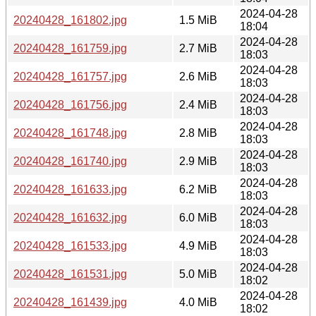
2024-04-28
20240428_161802.jpg
1.5 MiB
18:04
2024-04-28
20240428_161759.jpg
2.7 MiB
18:03
2024-04-28
20240428_161757.jpg
2.6 MiB
18:03
2024-04-28
20240428_161756.jpg
2.4 MiB
18:03
2024-04-28
20240428_161748.jpg
2.8 MiB
18:03
2024-04-28
20240428_161740.jpg
2.9 MiB
18:03
2024-04-28
20240428_161633.jpg
6.2 MiB
18:03
2024-04-28
20240428_161632.jpg
6.0 MiB
18:03
2024-04-28
20240428_161533.jpg
4.9 MiB
18:03
2024-04-28
20240428_161531.jpg
5.0 MiB
18:02
2024-04-28
20240428_161439.jpg
4.0 MiB
18:02