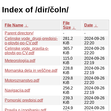
Index of /dir/čoln/
File
File Name
↓
Date
↓
Size
↓
Parent directory/
-
-
Celinske vode_drugi-predpisi-
281.2
2024-09-26
o-plovbi-po-CV.pdf
KiB
22:20
Celinske vode_pravila-o-
365.7
2024-09-26
plovbi-po-CV.pdf
KiB
22:20
115.0
2024-09-26
Meteorologija.pdf
KiB
22:19
228.8
2024-09-26
Mornarska dela in veščine.pdf
KiB
22:19
229.8
2024-09-26
Motoroznanstvo.pdf
KiB
22:20
256.2
2024-09-26
Navigacija.pdf
KiB
22:19
239.3
2024-09-26
Pomorski predpisi.pdf
KiB
22:20
224.9
2024-09-26
Pravila o izogibanju.pdf