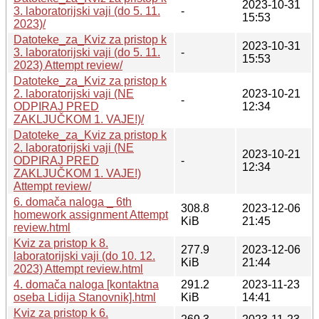
2023-10-31
3. laboratorijski vaji (do 5. 11.
-
15:53
2023)/
Datoteke_za_Kviz za pristop k
2023-10-31
3. laboratorijski vaji (do 5. 11.
-
15:53
2023) Attempt review/
Datoteke_za_Kviz za pristop k
2. laboratorijski vaji (NE
2023-10-21
-
ODPIRAJ PRED
12:34
ZAKLJUČKOM 1. VAJE!)/
Datoteke_za_Kviz za pristop k
2. laboratorijski vaji (NE
2023-10-21
ODPIRAJ PRED
-
12:34
ZAKLJUČKOM 1. VAJE!)
Attempt review/
6. domača naloga _ 6th
308.8
2023-12-06
homework assignment Attempt
KiB
21:45
review.html
Kviz za pristop k 8.
277.9
2023-12-06
laboratorijski vaji (do 10. 12.
KiB
21:44
2023) Attempt review.html
4. domača naloga [kontaktna
291.2
2023-11-23
oseba Lidija Stanovnik].html
KiB
14:41
Kviz za pristop k 6.