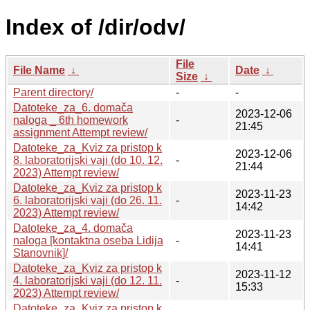
Index of /dir/odv/
File
File Name
↓
Date
↓
Size
↓
Parent directory/
-
-
Datoteke_za_6. domača
2023-12-06
naloga _ 6th homework
-
21:45
assignment Attempt review/
Datoteke_za_Kviz za pristop k
2023-12-06
8. laboratorijski vaji (do 10. 12.
-
21:44
2023) Attempt review/
Datoteke_za_Kviz za pristop k
2023-11-23
6. laboratorijski vaji (do 26. 11.
-
14:42
2023) Attempt review/
Datoteke_za_4. domača
2023-11-23
naloga [kontaktna oseba Lidija
-
14:41
Stanovnik]/
Datoteke_za_Kviz za pristop k
2023-11-12
4. laboratorijski vaji (do 12. 11.
-
15:33
2023) Attempt review/
Datoteke_za_Kviz za pristop k