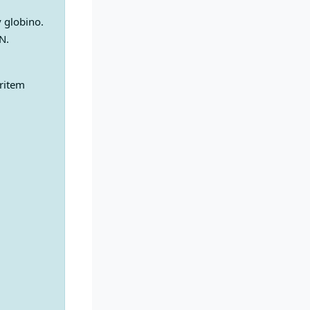
 globino.
N.
oritem