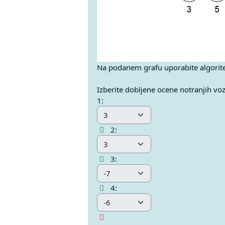
Na podanem grafu uporabite algor
Izberite dobljene ocene notranjih vo
Answer 1 Vprašanje 1
1:
Answer 2 Vprašanje 1
2:
Answer 3 Vprašanje 1
3:
Answer 4 Vprašanje 1
4: