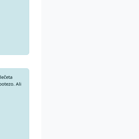
lečeta
potezo. Ali