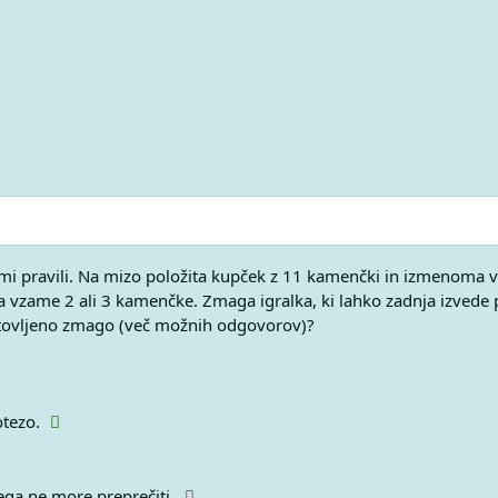
jimi pravili. Na mizo položita kupček z 11 kamenčki in izmenoma v
pa vzame 2 ali 3 kamenčke. Zmaga igralka, ki lahko zadnja izvede 
gotovljeno zmago (več možnih odgovorov)?
otezo.
tega ne more preprečiti.