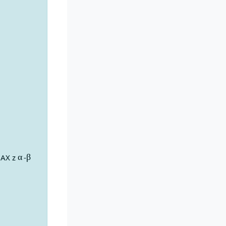
α
β
IMAX z
-