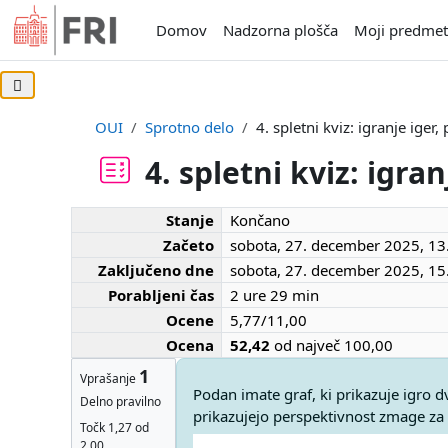
Preskoči na glavno vsebino
Domov
Nadzorna plošča
Moji predmet
Odpri kazalo predmeta
OUI
Sprotno delo
4. spletni kviz: igranje iger,
4. spletni kviz: igran
Stanje
Končano
Attempt 1 summary
Začeto
sobota, 27. december 2025, 13
Zaključeno dne
sobota, 27. december 2025, 15
Porabljeni čas
2 ure 29 min
Ocene
5,77/11,00
Ocena
52,42
od največ 100,00
1
Vprašanje
Besedilo vprašanja
Podan imate graf, ki prikazuje igro dv
Delno pravilno
prikazujejo perspektivnost zmage za 
Točk 1,27 od
2,00