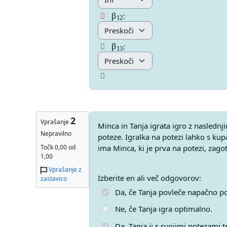
β
12
Answer 29 Vprašanje 1
:
β
13
Answer 30 Vprašanje 1
:
2
Vprašanje
Besedilo vprašanja
Minca in Tanja igrata igro z nasledn
Nepravilno
poteze. Igralka na potezi lahko s ku
Točk 0,00 od
ima Minca, ki je prva na potezi, za
1,00
Vprašanje z
Vprašanje 2
Izberite en ali več odgovorov:
zastavico
Da, če Tanja povleče napačno p
Ne, če Tanja igra optimalno.
Da, Tanja ji s svojimi potezami 