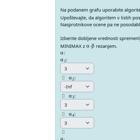
Na podanem grafu uporabite algor
Upoštevajte, da algoritem v listih p
Nasprotnikove ocene pa ne posodablja
α
Izberite dobljene vrednosti spremenlj
β
α
MINIMAX z
-
rezanjem.
α
1
:
Answer 5 Vprašanje 1
:
α
2
Answer 6 Vprašanje 1
:
α
3
Answer 7 Vprašanje 1
:
α
4
Answer 8 Vprašanje 1
:
β
: