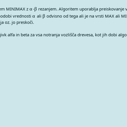
α
β
α
item MINIMAX z
-
rezanjem. Algoritem uporablja preiskovanje v
β
osodobi vrednosti
ali
odvisno od tega ali je na vrsti MAX ali MI
 oz. jo preskoči.
ivk alfa in beta za vsa notranja vozlišča drevesa, kot jih dobi alg