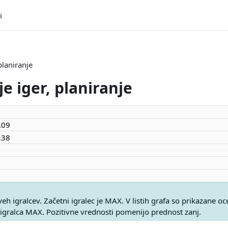
i
 planiranje
je iger, planiranje
.09
.38
eh igralcev. Začetni igralec je MAX. V listih grafa so prikazane oc
igralca MAX. Pozitivne vrednosti pomenijo prednost zanj.