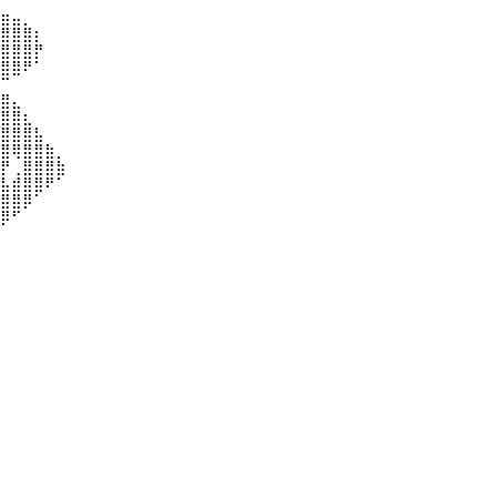
⣶⣤⡀⠀⠀⠀

⣿⣿⣿⡆⠀⠀

⣿⣿⣿⡟⠀⠀

⣿⣿⠟⠁⠀⠀

⠉⠀⠀⠀⠀⠀

⣿⣄⠀⠀⠀⠀

⣿⣿⣆⠀⠀⠀

⣿⣿⣿⣧⠀⠀

⣿⢿⣿⣿⣷⡀

⡟⢀⣿⣿⣿⣷

⣧⣾⣿⣿⠟⠁

⣿⣿⡿⠁⠀⠀

⡿⠋⠀⠀⠀⠀

⠀⠀⠀⠀⠀⠀

⠀⠀⠀⠀⠀⠀

⠀⠀⠀⠀⠀⠀

⠀⠀⠀⠀⠀⠀

⠀⠀⠀⠀⠀

⠀⠀⠀⠀⠀⠀

⠀⠀⠀⠀⠀

⠀⠀⠀⠀⠀⠀

⠀⠀⠀⠀⠀
