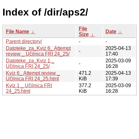
Index of /dir/aps2/
File
File Name
↓
Date
↓
Size
↓
Parent directory/
-
-
Datoteke_za_Kviz 6_ Attempt
2025-04-13
-
review _ Učilnica FRI 24_25/
17:40
Datoteke_za_Kviz 1 _
2025-03-09
-
Učilnica FRI 24_25/
16:28
Kviz 6_ Attempt review _
471.2
2025-04-13
Učilnica FRI 24_25.html
KiB
17:39
Kviz 1 _ Učilnica FRI
377.2
2025-03-09
24_25.html
KiB
16:28