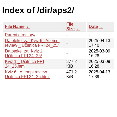
Index of /dir/aps2/
File
File Name
↓
Date
↓
Size
↓
Parent directory/
-
-
Datoteke_za_Kviz 6_ Attempt
2025-04-13
-
review _ Učilnica FRI 24_25/
17:40
Datoteke_za_Kviz 1 _
2025-03-09
-
Učilnica FRI 24_25/
16:28
Kviz 1 _ Učilnica FRI
377.2
2025-03-09
24_25.html
KiB
16:28
Kviz 6_ Attempt review _
471.2
2025-04-13
Učilnica FRI 24_25.html
KiB
17:39