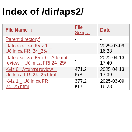
Index of /dir/aps2/
File
File Name
↓
Date
↓
Size
↓
Parent directory/
-
-
Datoteke_za_Kviz 1 _
2025-03-09
-
Učilnica FRI 24_25/
16:28
Datoteke_za_Kviz 6_ Attempt
2025-04-13
-
review _ Učilnica FRI 24_25/
17:40
Kviz 6_ Attempt review _
471.2
2025-04-13
Učilnica FRI 24_25.html
KiB
17:39
Kviz 1 _ Učilnica FRI
377.2
2025-03-09
24_25.html
KiB
16:28