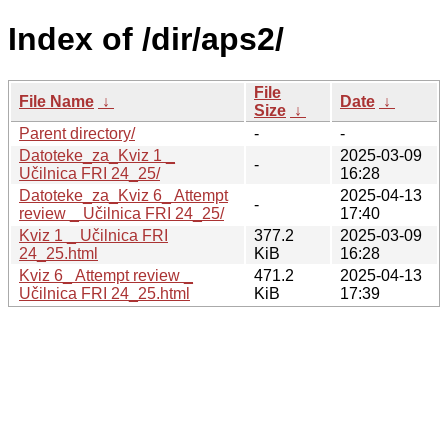
Index of /dir/aps2/
File
File Name
↓
Date
↓
Size
↓
Parent directory/
-
-
Datoteke_za_Kviz 1 _
2025-03-09
-
Učilnica FRI 24_25/
16:28
Datoteke_za_Kviz 6_ Attempt
2025-04-13
-
review _ Učilnica FRI 24_25/
17:40
Kviz 1 _ Učilnica FRI
377.2
2025-03-09
24_25.html
KiB
16:28
Kviz 6_ Attempt review _
471.2
2025-04-13
Učilnica FRI 24_25.html
KiB
17:39