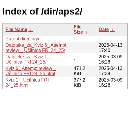
Index of /dir/aps2/
File
File Name
↓
Date
↓
Size
↓
Parent directory/
-
-
Datoteke_za_Kviz 6_ Attempt
2025-04-13
-
review _ Učilnica FRI 24_25/
17:40
Datoteke_za_Kviz 1 _
2025-03-09
-
Učilnica FRI 24_25/
16:28
Kviz 6_ Attempt review _
471.2
2025-04-13
Učilnica FRI 24_25.html
KiB
17:39
Kviz 1 _ Učilnica FRI
377.2
2025-03-09
24_25.html
KiB
16:28