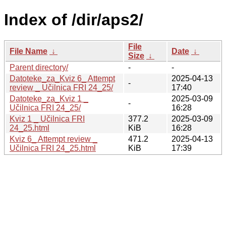
Index of /dir/aps2/
File
File Name
↓
Date
↓
Size
↓
Parent directory/
-
-
Datoteke_za_Kviz 6_ Attempt
2025-04-13
-
review _ Učilnica FRI 24_25/
17:40
Datoteke_za_Kviz 1 _
2025-03-09
-
Učilnica FRI 24_25/
16:28
Kviz 1 _ Učilnica FRI
377.2
2025-03-09
24_25.html
KiB
16:28
Kviz 6_ Attempt review _
471.2
2025-04-13
Učilnica FRI 24_25.html
KiB
17:39