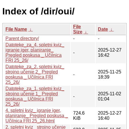
Index of /dir/oui/
File
File Name
↓
Date
↓
Size
↓
Parent directory/
-
-
Datoteke_za_4. spletni kviz_
igranje iger, planiranje_
2025-12-27
-
Pregled poskusa _ Učilnica
16:42
FRI 25_26/
Datoteke_za_2. spletni kviz_
strojno učenje 2_ Pregled
2025-11-25
-
poskusa _ Učilnica FRI
18:39
25_26/
Datoteke_za_1. spletni kviz_
strojno učenje 1_ Pregled
2025-11-02
-
poskusa _ Učilnica FRI
01:04
25_26/
4. spletni kviz_ igranje iger,
724.6
2025-12-27
planiranje_ Pregled poskusa _
KiB
16:40
Učilnica FRI 25_26.html
2. spletni kviz_ strojno učenje