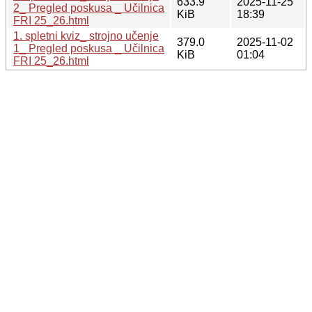
633.9
2025-11-25
2_ Pregled poskusa _ Učilnica
KiB
18:39
FRI 25_26.html
1. spletni kviz_ strojno učenje
379.0
2025-11-02
1_ Pregled poskusa _ Učilnica
KiB
01:04
FRI 25_26.html