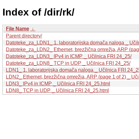
Index of /dir/rk/
File Name
↓
Parent directory/
Datoteke_za_LDN1_ 1. laboratorijska domača naloga _ Učil
Datoteke_za_LDN2_ Ethernet, brezžična omrežja, ARP (page 
Datoteke_za_LDN3_ IPv4 in ICMP _ Učilnica FRI 24_25/
Datoteke_za_LDN8_ TCP in UDP _ Učilnica FRI 24_25/
LDN1_ 1. laboratorijska domača naloga _ Učilnica FRI 24_2
LDN2_ Ethernet, brezžična omrežja, ARP (page 1 of 2) _ Uči
LDN3_ IPv4 in ICMP _ Učilnica FRI 24_25.html
LDN8_ TCP in UDP _ Učilnica FRI 24_25.html