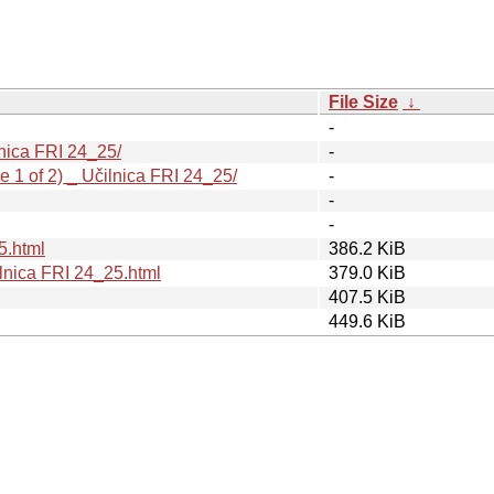
File Size
↓
-
nica FRI 24_25/
-
1 of 2) _ Učilnica FRI 24_25/
-
-
-
5.html
386.2 KiB
lnica FRI 24_25.html
379.0 KiB
407.5 KiB
449.6 KiB