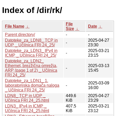
Index of /dir/rk/
File
File Name
↓
Date
↓
Size
↓
Parent directory/
-
-
Datoteke_za_LDN8_ TCP in
2025-04-27
-
UDP _ Učilnica FRI 24_25/
23:30
Datoteke_za_LDN3_ IPv4 in
2025-03-21
-
ICMP _ Učilnica FRI 24_25/
23:15
Datoteke_za_LDN2_
Ethernet, brezžična omrežja,
2025-03-13
-
ARP (page 1 of 2) _ Učilnica
15:45
FRI 24_25/
Datoteke_za_LDN1_ 1.
2025-03-09
laboratorijska domača naloga
-
16:00
_ Učilnica FRI 24_25/
LDN8_ TCP in UDP _
449.6
2025-04-27
Učilnica FRI 24_25.html
KiB
23:29
LDN3_ IPv4 in ICMP _
407.5
2025-03-21
Učilnica FRI 24_25.html
KiB
23:12