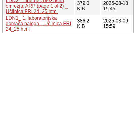
LDN2_ Ethernet, brezžična
379.0
2025-03-13
omrežja, ARP (page 1 of 2) _
KiB
15:45
Učilnica FRI 24_25.html
LDN1_ 1. laboratorijska
386.2
2025-03-09
domača naloga _ Učilnica FRI
KiB
15:59
24_25.html