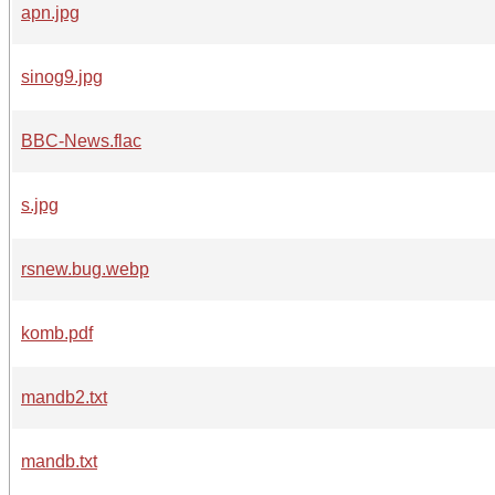
apn.jpg
sinog9.jpg
BBC-News.flac
s.jpg
rsnew.bug.webp
komb.pdf
mandb2.txt
mandb.txt