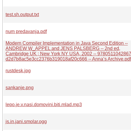
test.sh.output.txt
num predavanja.pdf
Modern Compiler Implementation in Java Second Edition --
ANDREW W_APPEL and JENS PALSBERG -- 2nd ed,
Cambridge UK ; New York NY USA, 2002 -- 9780511042867 
d2d7b8ac5e3cc2376b319018af20c666 -- Anna’s Archive.pdf
rustdesk.jpg
sankanje.png
lepo.je.v.nasi.domovini.biti.mlad.mp3
js.in.jani.smolar.ogg