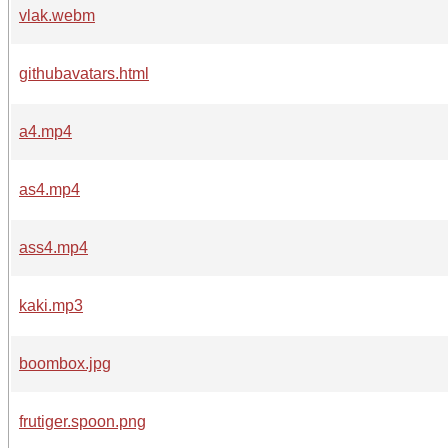
vlak.webm
githubavatars.html
a4.mp4
as4.mp4
ass4.mp4
kaki.mp3
boombox.jpg
frutiger.spoon.png