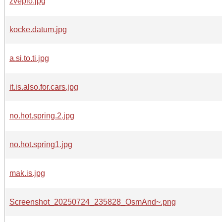
žveplo.jpg
kocke.datum.jpg
a.si.to.ti.jpg
it.is.also.for.cars.jpg
no.hot.spring.2.jpg
no.hot.spring1.jpg
mak.is.jpg
Screenshot_20250724_235828_OsmAnd~.png