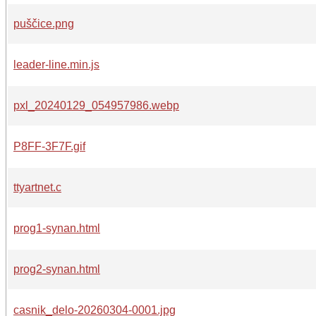
puščice.png
leader-line.min.js
pxl_20240129_054957986.webp
P8FF-3F7F.gif
ttyartnet.c
prog1-synan.html
prog2-synan.html
casnik_delo-20260304-0001.jpg