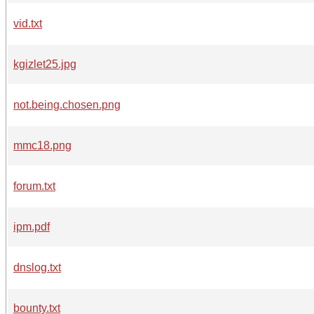
vid.txt
kgizlet25.jpg
not.being.chosen.png
mmc18.png
forum.txt
ipm.pdf
dnslog.txt
bounty.txt