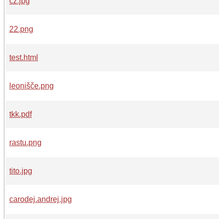
cz.jpg
22.png
test.html
leonišče.png
tkk.pdf
rastu.png
tito.jpg
carodej.andrej.jpg