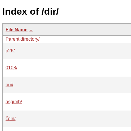
Index of /dir/
File Name
↓
Parent directory/
p26/
0108/
oui/
asgimb/
čoln/