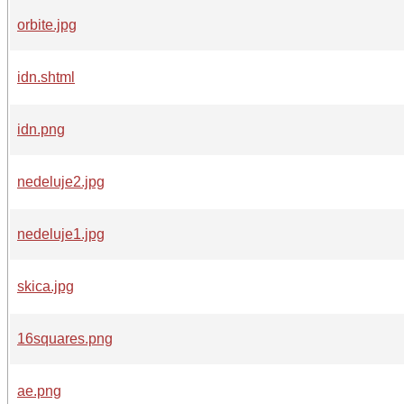
orbite.jpg
idn.shtml
idn.png
nedeluje2.jpg
nedeluje1.jpg
skica.jpg
16squares.png
ae.png