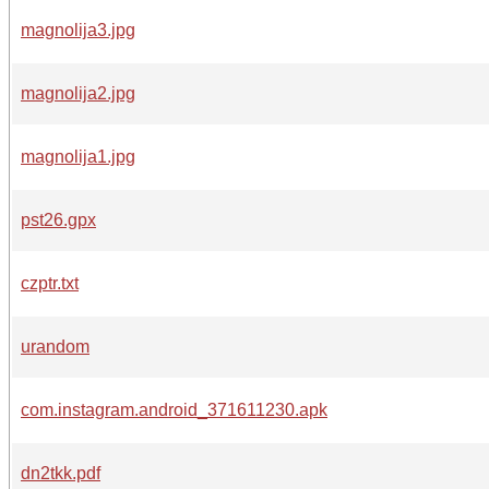
magnolija3.jpg
magnolija2.jpg
magnolija1.jpg
pst26.gpx
czptr.txt
urandom
com.instagram.android_371611230.apk
dn2tkk.pdf