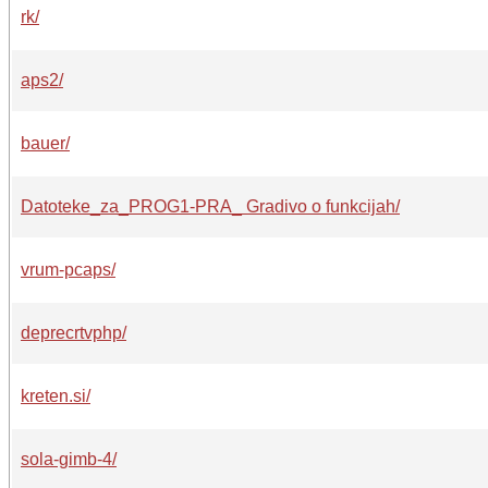
rk/
aps2/
bauer/
Datoteke_za_PROG1-PRA_ Gradivo o funkcijah/
vrum-pcaps/
deprecrtvphp/
kreten.si/
sola-gimb-4/