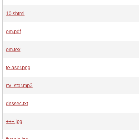
10.shtml
om.pdf
om.tex
te-aser.png
rtv_star.mp3
dnssec.txt
+++.jpg