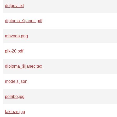
dolgovi.txt
diploma_šijanec.pdf
mbvoda.png
plk-20.pdf
diploma_šijanec.tex
models.json
polribe.jpg
laktoze.jpg