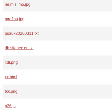
ne.mislimo.jpg
mrežna.jpg
psaux20260331.txt
db.sijanec.eu.txt
lidl.png
xx.html
tkk.png
p26.js