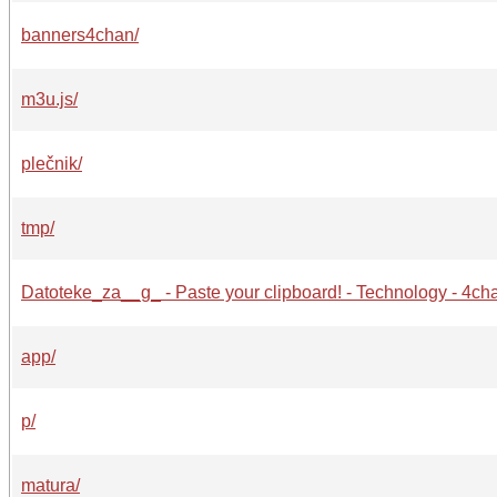
banners4chan/
m3u.js/
plečnik/
tmp/
Datoteke_za__g_ - Paste your clipboard! - Technology - 4ch
app/
p/
matura/