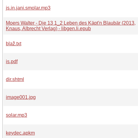
js.in.jani.smolar.mp3
Moers Walter - Die 13 1_2 Leben des Käpt'n Blaubär (2013,
Knaus, Albrecht Verlag) - libgen.li.epub
blaž.txt
is.pdf
dir.shtml
image001.jpg
solar.mp3
keydec.apkm