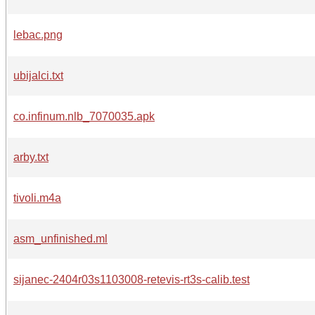
lebac.png
ubijalci.txt
co.infinum.nlb_7070035.apk
arby.txt
tivoli.m4a
asm_unfinished.ml
sijanec-2404r03s1103008-retevis-rt3s-calib.test