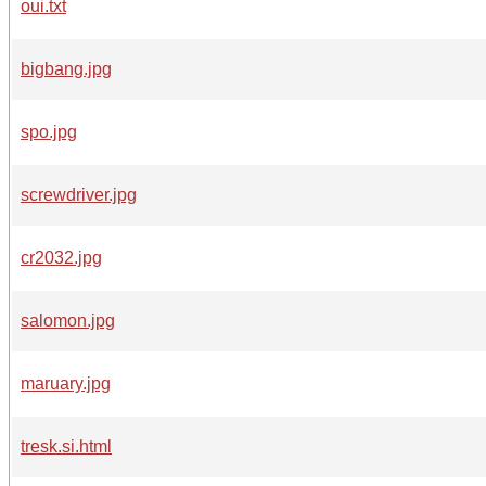
oui.txt
bigbang.jpg
spo.jpg
screwdriver.jpg
cr2032.jpg
salomon.jpg
maruary.jpg
tresk.si.html