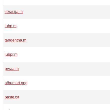
iteracija.m
lubp.m
tangentna.m
lubpr.m
prvaa.m
albumart.png
paste.txt