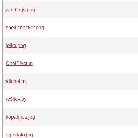
windings.png
spell.checker.png
jelka.png
CholPivot.m
altchol.m
rešitev.py
kopalnica.jpg
ogledalo.jpg