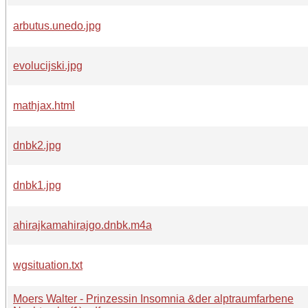
arbutus.unedo.jpg
evolucijski.jpg
mathjax.html
dnbk2.jpg
dnbk1.jpg
ahirajkamahirajgo.dnbk.m4a
wgsituation.txt
Moers Walter - Prinzessin Insomnia &der alptraumfarbene