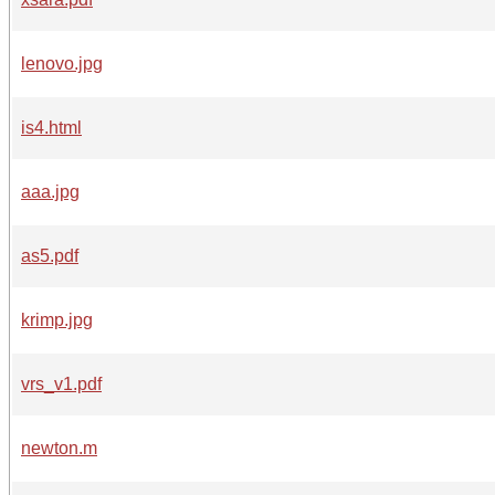
lenovo.jpg
is4.html
aaa.jpg
as5.pdf
krimp.jpg
vrs_v1.pdf
newton.m