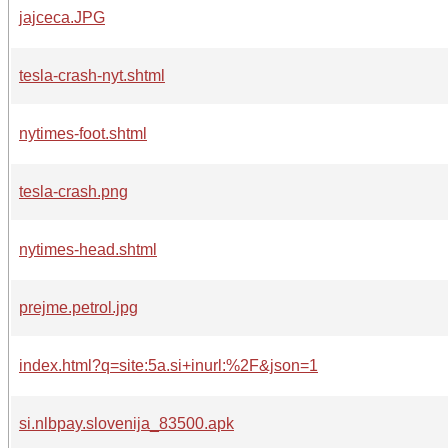
jajceca.JPG
tesla-crash-nyt.shtml
nytimes-foot.shtml
tesla-crash.png
nytimes-head.shtml
prejme.petrol.jpg
index.html?q=site:5a.si+inurl:%2F&json=1
si.nlbpay.slovenija_83500.apk