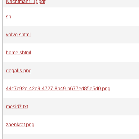
Nachtmahr (1).pdf
sp
volvo.shtml
home.shtml
degalis.png
44c7c92e-42e9-4727-8b49-b677ed85e5d0.png
mesidž.txt
zaenkrat.png