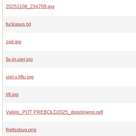
20251108_234709.jpg
fuckasus.txt
zvd.jpg
še.kr.ujet.jpg
ujet.v.liftu.jpg
lift.jpg
Vabilo_POT PREBOLD2025_dopolnjeno.pdf
firefoxbug.png