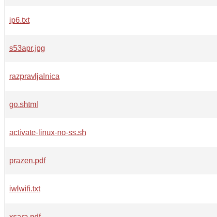
ip6.txt
s53apr.jpg
razpravljalnica
go.shtml
activate-linux-no-ss.sh
prazen.pdf
iwlwifi.txt
xsara.pdf