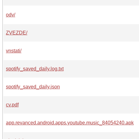
odv/
ZVEZDE/
vnstati/
spotify_saved_daily.log.txt
spotify_saved_daily.json
cv.pdf
app.revanced.android.apps.youtube.music_84054240.apk