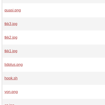
quasi.png
tkk3.jpg
tkk2.jpg
tkk1.jpg
lidplus.png
hook.sh
yon.png