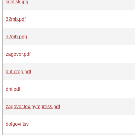
sitotisk.jpg
32mb.pdf
32mb.png
zagovor.pdf
dht-crop.pdf
dht.pdf
zagovor.tex.pympress.pdf
dolgovi.tsv